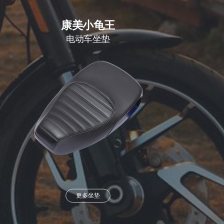
康美小龟王
电动车坐垫
更多坐垫