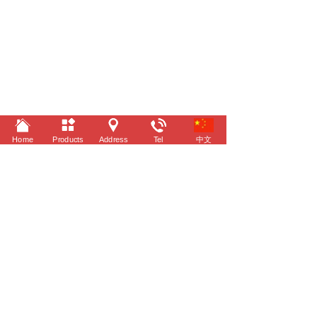
Home
Products
Address
Tel
中文
©
2022 Taizhou Yitai Automobile Industry Co.,Ltd.
All rights reserved.
Design by JingZhou Tech