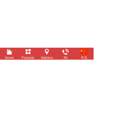
Home
Products
Address
Tel
中文
©
2022 Taizhou Yitai Automobile Industry Co.,Ltd.
All rights reserved.
Design by JingZhou Tech