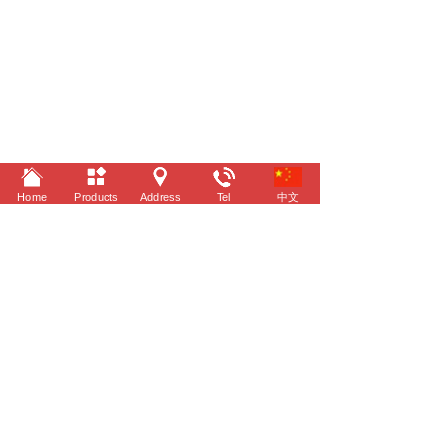
Home
Products
Address
Tel
中文
©
2022 Taizhou Yitai Automobile Industry Co.,Ltd.
All rights reserved.
Design by JingZhou Tech